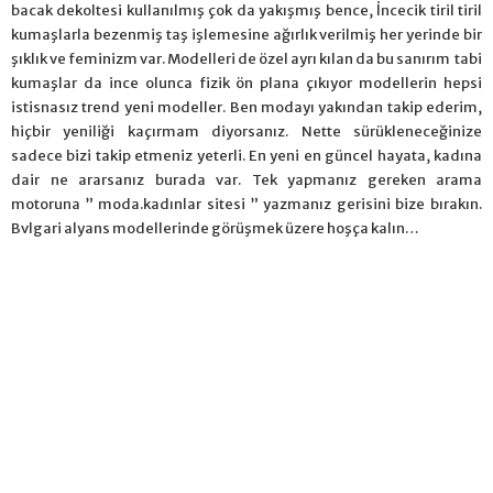
bacak dekoltesi kullanılmış çok da yakışmış bence, İncecik tiril tiril
kumaşlarla bezenmiş taş işlemesine ağırlık verilmiş her yerinde bir
şıklık ve feminizm var. Modelleri de özel ayrı kılan da bu sanırım tabi
kumaşlar da ince olunca fizik ön plana çıkıyor modellerin hepsi
istisnasız trend yeni modeller. Ben modayı yakından takip ederim,
hiçbir yeniliği kaçırmam diyorsanız. Nette sürükleneceğinize
sadece bizi takip etmeniz yeterli. En yeni en güncel hayata, kadına
dair ne ararsanız burada var. Tek yapmanız gereken arama
motoruna ” moda.kadınlar sitesi ” yazmanız gerisini bize bırakın.
Bvlgari alyans modellerinde görüşmek üzere hoşça kalın…