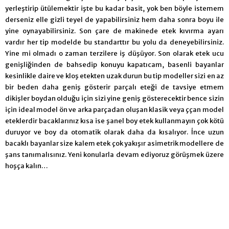
yerleştirip ütülemektir işte bu kadar basit, yok ben böyle istemem
derseniz elle gizli teyel de yapabilirsiniz hem daha sonra boyu ile
yine oynayabilirsiniz. Son çare de makinede etek kıvırma ayarı
vardır her tip modelde bu standarttır bu yolu da deneyebilirsiniz.
Yine mi olmadı o zaman terzilere iş düşüyor. Son olarak etek ucu
genişliğinden de bahsedip konuyu kapatıcam, basenli bayanlar
kesinlikle daire ve kloş etekten uzak durun bu tip modeller sizi en az
bir beden daha geniş gösterir parçalı eteği de tavsiye etmem
dikişler boydan olduğu için sizi yine geniş gösterecektir bence sizin
için ideal model ön ve arka parçadan oluşan klasik veya ççan model
eteklerdir bacaklarınız kısa ise şanel boy etek kullanmayın çok kötü
duruyor ve boy da otomatik olarak daha da kısalıyor. İnce uzun
bacaklı bayanlar size kalem etek çok yakışır asimetrik modellere de
şans tanımalısınız. Yeni konularla devam ediyoruz görüşmek üzere
hoşça kalın…