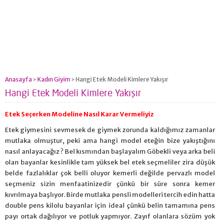
Anasayfa
Kadın Giyim
Hangi Etek Modeli Kimlere Yakışır
>
>
Hangi Etek Modeli Kimlere Yakışır
Etek Seçerken Modeline Nasıl Karar Vermeliyiz
Etek giymesini sevmesek de giymek zorunda kaldığımız zamanlar
mutlaka olmuştur, peki ama hangi model eteğin bize yakıştığını
nasıl anlayacağız ? Bel kısmından başlayalım Göbekli veya arka beli
olan bayanlar kesinlikle tam yüksek bel etek seçmeliler zira düşük
belde fazlalıklar çok belli oluyor kemerli değilde pervazlı model
seçmeniz sizin menfaatinizedir çünkü bir süre sonra kemer
kıvrılmaya başlıyor. Birde mutlaka pensli modelleri tercih edin hatta
double pens kilolu bayanlar için ideal çünkü belin tamamına pens
payı ortak dağılıyor ve potluk yapmıyor. Zayıf olanlara sözüm yok