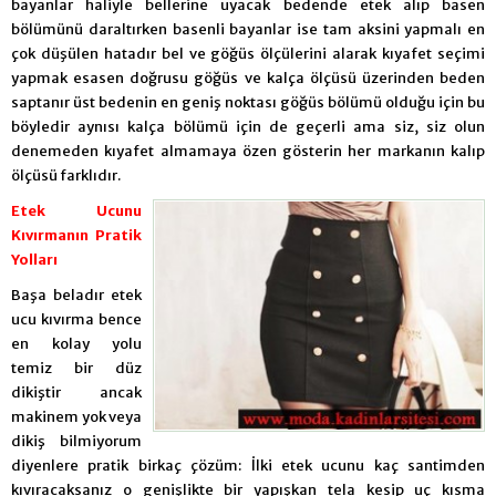
bayanlar haliyle bellerine uyacak bedende etek alıp basen
bölümünü daraltırken basenli bayanlar ise tam aksini yapmalı en
çok düşülen hatadır bel ve göğüs ölçülerini alarak kıyafet seçimi
yapmak esasen doğrusu göğüs ve kalça ölçüsü üzerinden beden
saptanır üst bedenin en geniş noktası göğüs bölümü olduğu için bu
böyledir aynısı kalça bölümü için de geçerli ama siz, siz olun
denemeden kıyafet almamaya özen gösterin her markanın kalıp
ölçüsü farklıdır.
Etek Ucunu
Kıvırmanın Pratik
Yolları
Başa beladır etek
ucu kıvırma bence
en kolay yolu
temiz bir düz
dikiştir ancak
makinem yok veya
dikiş bilmiyorum
diyenlere pratik birkaç çözüm: İlki etek ucunu kaç santimden
kıvıracaksanız o genişlikte bir yapışkan tela kesip uç kısma