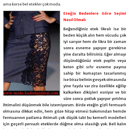
ama korse bel etekler çok moda.
Eteğin Bedenlere Göre Seçimi
Nasıl Olmalı
Beğendiğiniz etek likralı ise bir
beden küçük alın hem vücudu çok
iyi sarıyor hem de likra bir zaman
sonra esneme yapıyor gerekirse
yine daralta bilirsiniz. Eğer almayı
düşündüğünüz etek poplin veya
keten gibi sıfır esneme payına
sahip bir kumaştan tasarlanmış
ise biraz belinin gevşek olmasında
yine fayda var zira özellikle eğilip
kalkarken dikişleri esniyor ve bir
süre sonra potluk yapıyor yırtılma
ihtimalini düşünmek bile istemiyorum. Birde eteğin gizli fermuarlı
olmasına dikkat edin, hem göze hitap etmesi bakımından hemde
fermuarının patlama ihtimali çok düşük tabi bu kemerli modelleri
için geçerli pervazlı eteklerde düğme olma olasılığı yok. Beli kalın