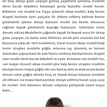
bir broş detayı göze çarpıyor gümüş payetlerle işlenmiş modelin
derin bacak dekoltesi bulunuyor geniş kuyruklu model havalı.
Bölümün son modeli ise fuşya işlemeli abiye modeli, kalp kesim
drapeli bedenin üzeri parçalar ile dekore edilmiş belinde kemer
görünümlü işleme detayı bulunan model dar kesim olmasına
rağmen kapak görünümlü kuyruğu bulunuyor. Galeriden sonra
devam edicez.Modellerin çoğunda kapak ile kuyruk arası bir detay
göze çarpıyor, ne kadar tutar bilinmez ancak yeni sezonda bol bol
karşımıza çıkacak. Yeni modelimiz, havai mavisi abiye modeli kalp
lesim straplez modelin göğüs ortasına taş işlenmiş ve hemen
üzerinden çapraz bant ile askı formu verilmiş büstiyer kısmı drapeli
olan model derin bacak dekolteli ve sade. Konunun son modeli ise,
sarı leopar desenli abiye modeli yine kalp kesim straplez modelin
büstiyer kısmı leopar göğüs altı sarı kumaş olan ve etek ucuna kadar
devam eden göğüs altında broş ve fiyonk detayı bulunan modelin
alt elbisesi ise leopar kumaşından dizayn edilmiş havalı uçuş uçuş
bir model. Yeni konulara devam ediyoruz görüşmek üzere hoşça
kalın…