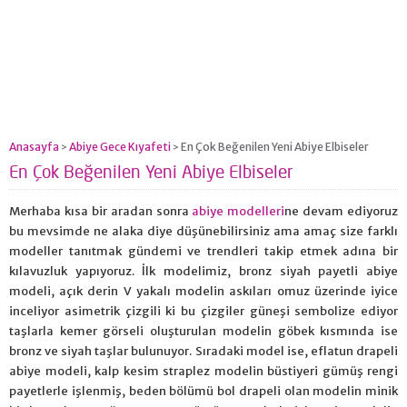
Anasayfa
Abiye Gece Kıyafeti
En Çok Beğenilen Yeni Abiye Elbiseler
>
>
En Çok Beğenilen Yeni Abiye Elbiseler
Merhaba kısa bir aradan sonra
abiye modelleri
ne devam ediyoruz
bu mevsimde ne alaka diye düşünebilirsiniz ama amaç size farklı
modeller tanıtmak gündemi ve trendleri takip etmek adına bir
kılavuzluk yapıyoruz. İlk modelimiz, bronz siyah payetli abiye
modeli, açık derin V yakalı modelin askıları omuz üzerinde iyice
inceliyor asimetrik çizgili ki bu çizgiler güneşi sembolize ediyor
taşlarla kemer görseli oluşturulan modelin göbek kısmında ise
bronz ve siyah taşlar bulunuyor. Sıradaki model ise, eflatun drapeli
abiye modeli, kalp kesim straplez modelin büstiyeri gümüş rengi
payetlerle işlenmiş, beden bölümü bol drapeli olan modelin minik