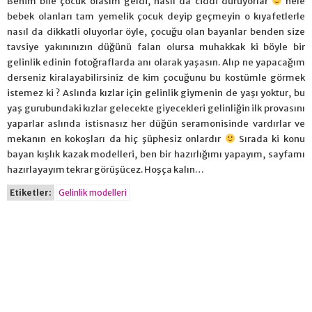
Benim bile çocuk olasım geldi, nasıl da ciddi duruyorlar
hele
bebek olanları tam yemelik çocuk deyip geçmeyin o kıyafetlerle
nasıl da dikkatli oluyorlar öyle, çocuğu olan bayanlar benden size
tavsiye yakınınızın düğünü falan olursa muhakkak ki böyle bir
gelinlik edinin fotoğraflarda anı olarak yaşasın. Alıp ne yapacağım
derseniz kiralayabilirsiniz de kim çocuğunu bu kostümle görmek
istemez ki ? Aslında kızlar için gelinlik giymenin de yaşı yoktur, bu
yaş gurubundaki kızlar gelecekte giyecekleri gelinliğin ilk provasını
yaparlar aslında istisnasız her düğün seramonisinde vardırlar ve
mekanın en kokoşları da hiç şüphesiz onlardır
Sırada ki konu
bayan kışlık kazak modelleri, ben bir hazırlığımı yapayım, sayfamı
hazırlayayım tekrar görüşücez. Hoşça kalın…
Etiketler:
Gelinlik modelleri