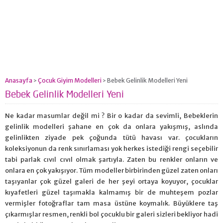
Anasayfa
Çocuk Giyim Modelleri
Bebek Gelinlik Modelleri Yeni
>
>
Bebek Gelinlik Modelleri Yeni
Ne kadar masumlar değil mi ? Bir o kadar da sevimli, Bebeklerin
gelinlik modelleri şahane en çok da onlara yakışmış, aslında
gelinlikten ziyade pek çoğunda tütü havası var. çocukların
koleksiyonun da renk sınırlaması yok herkes istediği rengi seçebilir
tabi parlak cıvıl cıvıl olmak şartıyla. Zaten bu renkler onların ve
onlara en çok yakışıyor. Tüm modeller birbirinden güzel zaten onları
taşıyanlar çok güzel galeri de her şeyi ortaya koyuyor, çocuklar
kıyafetleri güzel taşımakla kalmamış bir de muhteşem pozlar
vermişler fotoğraflar tam masa üstüne koymalık. Büyüklere taş
çıkarmışlar resmen, renkli bol çocuklu bir galeri sizleri bekliyor hadi